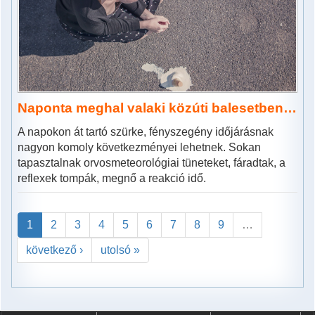
Naponta meghal valaki közúti balesetben…
A napokon át tartó szürke, fényszegény időjárásnak
nagyon komoly következményei lehetnek. Sokan
tapasztalnak orvosmeteorológiai tüneteket, fáradtak, a
reflexek tompák, megnő a reakció idő.
1
2
3
4
5
6
7
8
9
…
következő ›
utolsó »