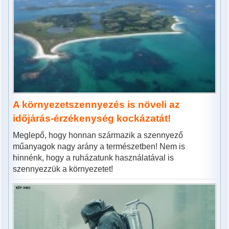
A környezetszennyezés is növeli az
időjárás-érzékenység kockázatát!
Meglepő, hogy honnan származik a szennyező
műanyagok nagy arány a természetben! Nem is
hinnénk, hogy a ruházatunk használatával is
szennyezzük a környezetet!