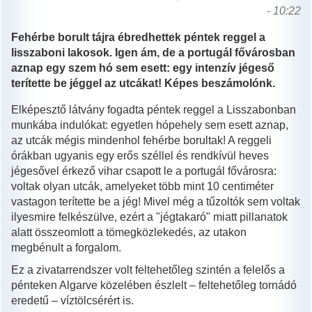
- 10:22
Fehérbe borult tájra ébredhettek péntek reggel a
lisszaboni lakosok. Igen ám, de a portugál fővárosban
aznap egy szem hó sem esett: egy intenzív jégeső
terítette be jéggel az utcákat! Képes beszámolónk.
Elképesztő látvány fogadta péntek reggel a Lisszabonban
munkába indulókat: egyetlen hópehely sem esett aznap,
az utcák mégis mindenhol fehérbe borultak! A reggeli
órákban ugyanis egy erős széllel és rendkívül heves
jégesővel érkező vihar csapott le a portugál fővárosra:
voltak olyan utcák, amelyeket több mint 10 centiméter
vastagon terítette be a jég! Mivel még a tűzoltók sem voltak
ilyesmire felkészülve, ezért a "jégtakaró" miatt pillanatok
alatt összeomlott a tömegközlekedés, az utakon
megbénult a forgalom.
Ez a zivatarrendszer volt feltehetőleg szintén a felelős a
pénteken Algarve közelében észlelt – feltehetőleg tornádó
eredetű – víztölcsérért is.