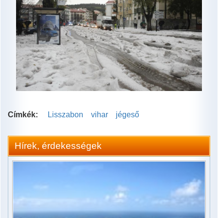
Címkék:
Lisszabon
vihar
jégeső
Hírek, érdekességek