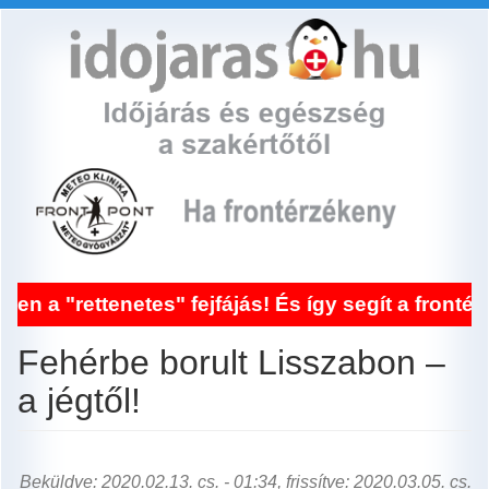
Ugrás
a
tartalomra
" fejfájás! És így segít a frontérzékenység keze
Fehérbe borult Lisszabon –
a jégtől!
Beküldve: 2020.02.13. cs. - 01:34, frissítve: 2020.03.05. cs.