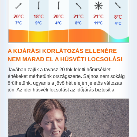
A KIJÁRÁSI KORLÁTOZÁS ELLENÉRE
NEM MARAD EL A HÚSVÉTI LOCSOLÁS!
Javában zajlik a tavasz 20 fok feletti hőmrsékleti
értékeket mérhetünk országszerte. Sajnos nem sokáig
örülhetünk, ugyanis a jövő hét elején jeletős változás
jön! Az idei húsvéti locsolást az időjárás biztosítja!