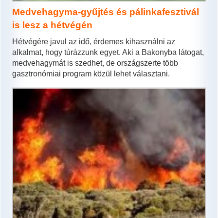
Medvehagyma-gyűjtés és pálinkafesztivál
is lesz a hétvégén
Hétvégére javul az idő, érdemes kihasználni az
alkalmat, hogy túrázzunk egyet. Aki a Bakonyba látogat,
medvehagymát is szedhet, de országszerte több
gasztronómiai program közül lehet választani.