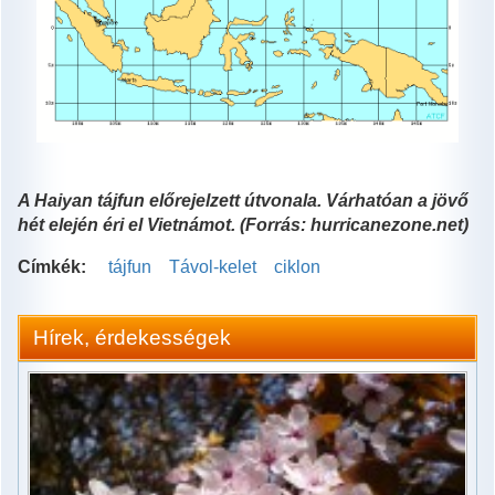
A Haiyan tájfun előrejelzett útvonala. Várhatóan a jövő
hét elején éri el Vietnámot. (Forrás: hurricanezone.net)
Címkék:
tájfun
Távol-kelet
ciklon
Hírek, érdekességek