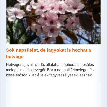
Sok napsütést, de fagyokat is hozhat a
hétvége
Hétvégére javul az idő, általában többórás napsütés
melegíti majd a levegőt. Bár a nappali felmelegedés
kissé erősödik, az éjjelek fagyveszélyesek lesznek.