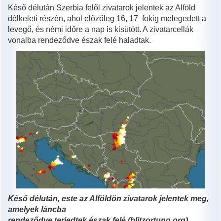
Késő délután Szerbia felől zivatarok jelentek az Alföld
délkeleti részén, ahol előzőleg 16, 17 fokig melegedett a
levegő, és némi időre a nap is kisütött. A zivatarcellák
vonalba rendeződve észak felé haladtak.
Késő délután, este az Alföldön zivatarok jelentek meg,
amelyek láncba
rendeződve terjedtek észak felé (blitzortung.org)