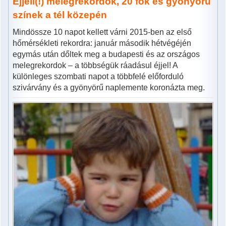
Éjjeli(!) melegrekordok, 20 fok és gyönyörű
színek a tél közepén
Mindössze 10 napot kellett várni 2015-ben az első
hőmérsékleti rekordra: január második hétvégéjén
egymás után dőltek meg a budapesti és az országos
melegrekordok – a többségük ráadásul éjjel! A
különleges szombati napot a többfelé előforduló
szivárvány és a gyönyörű naplemente koronázta meg.