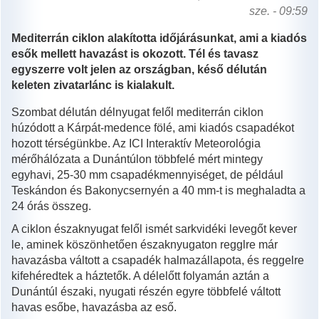
sze. - 09:59
Mediterrán ciklon alakította időjárásunkat, ami a kiadós
esők mellett havazást is okozott. Tél és tavasz
egyszerre volt jelen az országban, késő délután
keleten zivatarlánc is kialakult.
Szombat délután délnyugat felől mediterrán ciklon
húzódott a Kárpát-medence fölé, ami kiadós csapadékot
hozott térségünkbe. Az ICI Interaktív Meteorológia
mérőhálózata a Dunántúlon többfelé mért mintegy
egyhavi, 25-30 mm csapadékmennyiséget, de például
Teskándon és Bakonycsernyén a 40 mm-t is meghaladta a
24 órás összeg.
A ciklon északnyugat felől ismét sarkvidéki levegőt kever
le, aminek köszönhetően északnyugaton regglre már
havazásba váltott a csapadék halmazállapota, és reggelre
kifehéredtek a háztetők. A délelőtt folyamán aztán a
Dunántúl északi, nyugati részén egyre többfelé váltott
havas esőbe, havazásba az eső.