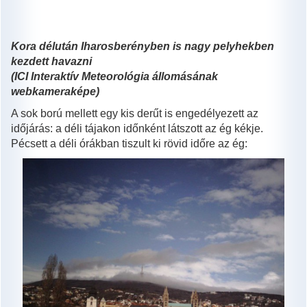
Kora délután Iharosberényben is nagy pelyhekben
kezdett havazni
(ICI Interaktív Meteorológia állomásának
webkameraképe)
A sok ború mellett egy kis derűt is engedélyezett az
időjárás: a déli tájakon időnként látszott az ég kékje.
Pécsett a déli órákban tiszult ki rövid időre az ég: