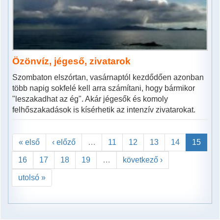
Özönvíz, jégeső, zivatarok
Szombaton elszórtan, vasárnaptól kezdődően azonban
több napig sokfelé kell arra számítani, hogy bármikor
"leszakadhat az ég". Akár jégesők és komoly
felhőszakadások is kísérhetik az intenzív zivatarokat.
« első
‹ előző
…
11
12
13
14
15
16
17
18
19
…
következő ›
utolsó »