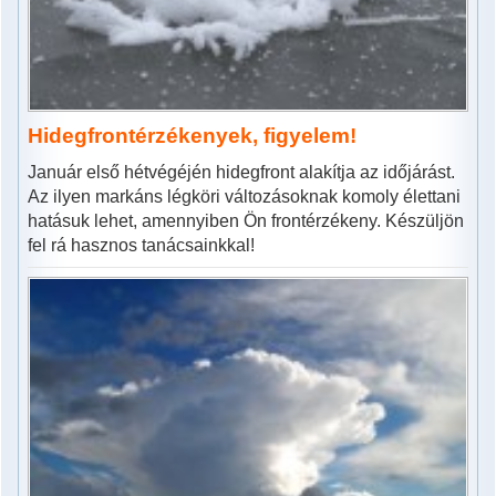
Hidegfrontérzékenyek, figyelem!
Január első hétvégéjén hidegfront alakítja az időjárást.
Az ilyen markáns légköri változásoknak komoly élettani
hatásuk lehet, amennyiben Ön frontérzékeny. Készüljön
fel rá hasznos tanácsainkkal!