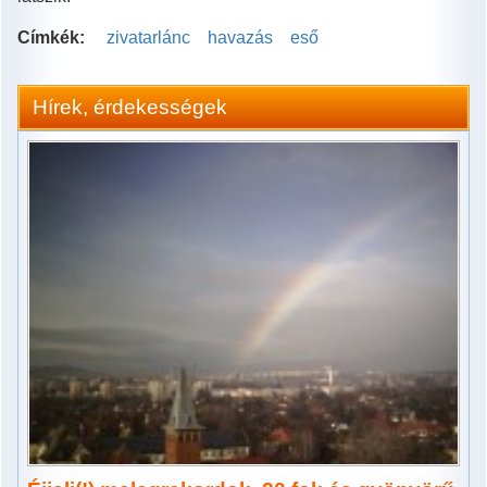
Címkék:
zivatarlánc
havazás
eső
Hírek, érdekességek