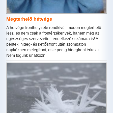
Megterhelő hétvége
A hétvége fronthelyzete rendkívüli módon megterhelő
lesz, és nem csak a frontérzékenyek, hanem még az
egészséges szervezettel rendelkezők számára is! A
pénteki hideg- és kettősfront után szombaton
napközben melegfront, este pedig hidegfront érkezik.
Nem fogunk unatkozni.