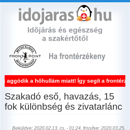
Ugrás
a
tartalomra
lám miatt! Így segít a frontérzékenység kezelés
Szakadó eső, havazás, 15
fok különbség és zivatarlánc
Beküldve: 2020.02.13. cs. - 01:24, frissítve: 2020.03.25.