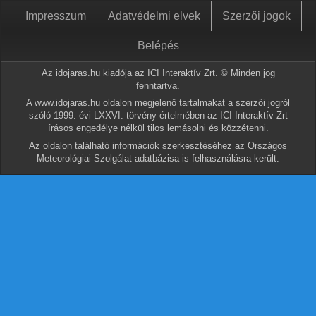
Impresszum
Adatvédelmi elvek
Szerzői jogok
Belépés
Az idojaras.hu kiadója az ICI Interaktív Zrt. © Minden jog
fenntartva.
A www.idojaras.hu oldalon megjelenő tartalmakat a szerzői jogról
szóló 1999. évi LXXVI. törvény értelmében az ICI Interaktív Zrt
írásos engedélye nélkül tilos lemásolni és közzétenni.
Az oldalon található információk szerkesztéséhez az Országos
Meteorológiai Szolgálat adatbázisa is felhasználásra került.