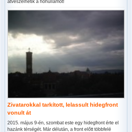
átvészelhetik a hőhullámot!
Zivatarokkal tarkított, lelassult hidegfront
vonult át
2015. május 9-én, szombat este egy hidegfront érte el
hazánk térségét. Már délután, a front előtt többfelé