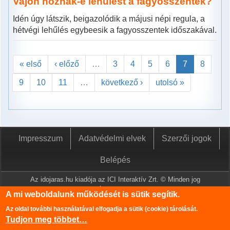
Vajon hoznak-e lehűlést a fagyosszentek?
Idén úgy látszik, beigazolódik a májusi népi regula, a
hétvégi lehűlés egybeesik a fagyosszentek időszakával.
« első
‹ előző
…
3
4
5
6
7
8
9
10
11
…
következő ›
utolsó »
Impresszum
Adatvédelmi elvek
Szerzői jogok
Belépés
Az idojaras.hu kiadója az ICI Interaktív Zrt. © Minden jog
fenntartva.
A mi weboldalunk működését is sütik segítik.
A www.idojaras.hu oldalon megjelenő tartalmakat a szerzői jogról
Az oldal további használatával elfogadja a sütik (cookie) tárolását.
szóló 1999. évi LXXVI. törvény értelmében az ICI Interaktív Zrt
Tudjon meg többet…
írásos engedélye nélkül tilos lemásolni és közzétenni.