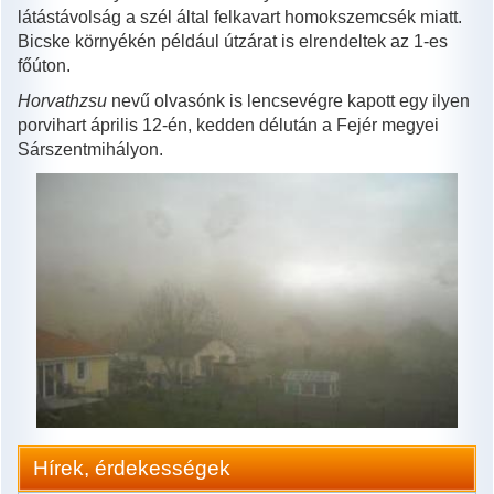
látástávolság a szél által felkavart homokszemcsék miatt.
Bicske környékén például útzárat is elrendeltek az 1-es
főúton.
Horvathzsu
nevű olvasónk is lencsevégre kapott egy ilyen
porvihart április 12-én, kedden délután a Fejér megyei
Sárszentmihályon.
Hírek, érdekességek