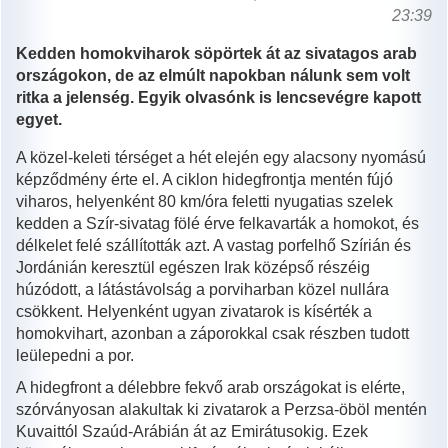
23:39
Kedden homokviharok söpörtek át az sivatagos arab
országokon, de az elmúlt napokban nálunk sem volt
ritka a jelenség. Egyik olvasónk is lencsevégre kapott
egyet.
A közel-keleti térséget a hét elején egy alacsony nyomású
képződmény érte el. A ciklon hidegfrontja mentén fújó
viharos, helyenként 80 km/óra feletti nyugatias szelek
kedden a Szír-sivatag fölé érve felkavarták a homokot, és
délkelet felé szállították azt. A vastag porfelhő Szírián és
Jordánián keresztül egészen Irak középső részéig
húzódott, a látástávolság a porviharban közel nullára
csökkent. Helyenként ugyan zivatarok is kísérték a
homokvihart, azonban a záporokkal csak részben tudott
leülepedni a por.
A hidegfront a délebbre fekvő arab országokat is elérte,
szórványosan alakultak ki zivatarok a Perzsa-öböl mentén
Kuvaittól Szaúd-Arábián át az Emirátusokig. Ezek