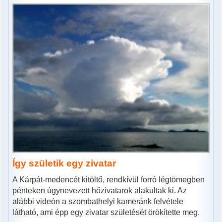
Így születik egy zivatar
A Kárpát-medencét kitöltő, rendkívül forró légtömegben
pénteken úgynevezett hőzivatarok alakultak ki. Az
alábbi videón a szombathelyi kameránk felvétele
látható, ami épp egy zivatar születését örökítette meg.