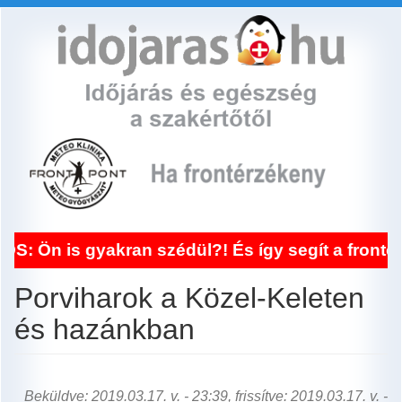
Ugrás
a
tartalomra
gyakran szédül?! És így segít a frontérzékenys
Porviharok a Közel-Keleten
és hazánkban
Beküldve: 2019.03.17. v. - 23:39, frissítve: 2019.03.17. v. -