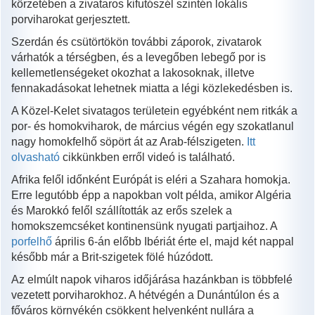
körzetében a zivataros kifutószél szintén lokális
porviharokat gerjesztett.
Szerdán és csütörtökön további záporok, zivatarok
várhatók a térségben, és a levegőben lebegő por is
kellemetlenségeket okozhat a lakosoknak, illetve
fennakadásokat lehetnek miatta a légi közlekedésben is.
A Közel-Kelet sivatagos területein egyébként nem ritkák a
por- és homokviharok, de március végén egy szokatlanul
nagy homokfelhő söpört át az Arab-félszigeten.
Itt
olvasható
cikkünkben erről videó is található.
Afrika felől időnként Európát is eléri a Szahara homokja.
Erre legutóbb épp a napokban volt példa, amikor Algéria
és Marokkó felől szállították az erős szelek a
homokszemcséket kontinensünk nyugati partjaihoz. A
porfelhő
április 6-án előbb Ibériát érte el, majd két nappal
később már a Brit-szigetek fölé húzódott.
Az elmúlt napok viharos időjárása hazánkban is többfelé
vezetett porviharokhoz. A hétvégén a Dunántúlon és a
főváros környékén csökkent helyenként nullára a