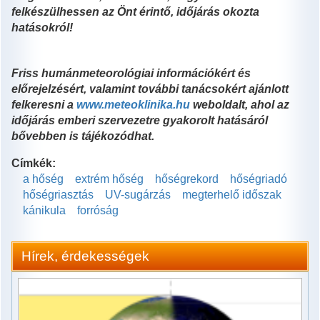
felkészülhessen az Önt érintő, időjárás okozta
hatásokról!
Friss humánmeteorológiai információkért és
előrejelzésért, valamint további tanácsokért ajánlott
felkeresni a
www.meteoklinika.hu
weboldalt, ahol az
időjárás emberi szervezetre gyakorolt hatásáról
bővebben is tájékozódhat.
Címkék:
a hőség
extrém hőség
hőségrekord
hőségriadó
hőségriasztás
UV-sugárzás
megterhelő időszak
kánikula
forróság
Hírek, érdekességek