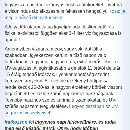
fogyasszon például szárnyas húst salátakörettel, továbbá
a vitamindús táplálkozásra is fektessen hangsúlyt.
Kóstolja
meg a hűsítő dinnyeturmixot!
A folyadék utánpótlásra figyeljen oda, testtömegtől és
fizikai aktivitástól függően akár 3-4 liter víz fogyasztása is
ajánlott.
Amennyiben vízpartra megy, vagy sok időt tölt a
szabadban, igyekezzen kerülni a tűző napon való
tartózkodást, ugyanis nagyon erős, extrém erős lehet az
UV-sugárzás. A legkritikusabb a délelőtt 11 órától délután
15 óráig terjedő időszak, ilyenkor lehetőség szerint
keressen árnyékot. A kevésbé érzékeny bőrtípussal
rendelkezők 20-30-as, a nagyon érzékeny bőrűek viszont
legalább 40-es faktorszámú napkrémet használjanak.
Továbbá hasznos széles karimájú szalmakalap és UV-
szűrős napszemüveg viselése.
Legyen tisztában az UV-
sugárzás veszélyeivel!
Iratkozzon fel
ingyenes napi hírlevelünkre, és tudja
meg első kézből, mi vár Önre, hogy időben