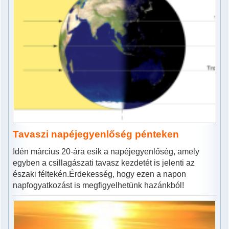
Tavaszi napéjegyenlőség pénteken
Idén március 20-ára esik a napéjegyenlőség, amely
egyben a csillagászati tavasz kezdetét is jelenti az
északi féltekén.Érdekesség, hogy ezen a napon
napfogyatkozást is megfigyelhetünk hazánkból!