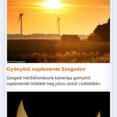
Gyönyörű naplemente Szegeden
Szegedi mérőállomásunk kamerája gyönyörű
naplementét örökített meg július utolsó csütörtökén.