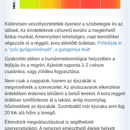
Különösen veszélyeztetettek ilyenkor a szívbetegek és az
idősek. Az érintetteknek célszerű kerülni a megterhelő
fizikai munkát. Amennyiben lehetséges, napi teendőiket
végezzék el a reggeli, kora délelőtti órákban.
Próbálják ki
a "szív gyógynövényét", a galagonya teát!
Gyakoribb ebben a humánmeteorológiai helyzetben a
fejfájás és a migrén. Ajánlott naponta 1-2 csésze
csalántea, vagy zöldtea fogyasztása.
Nem csak a nappalok, hanem az éjszakák is
megviselhetik a szervezetet. Az alvászavarok elkerülése
érdekében érdemes lehűteni a belső tereket. A kora reggeli
órákban szellőztesse át a lakást, amíg viszonylag
hűvösebbek az éjszakák. Szombattól már éjszaka sem fog
20 fok alá hűlni a levegő.
Étrendünk megválasztásával is segíthetünk
szervezetünkön. A nehezen emészthető ételek helyett