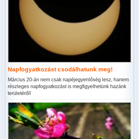
Napfogyatkozást csodálhatunk meg!
Március 20-án nem csak napéjegyenlőség lesz, hanem
részleges napfogyatkozást is megfigyelhetünk hazánk
területéről!