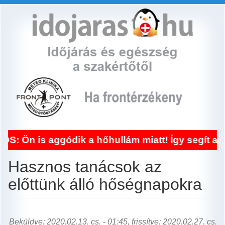
Ugrás
a
tartalomra
ggódik a hőhullám miatt! Így segít a frontérzé
Hasznos tanácsok az
előttünk álló hőségnapokra
Beküldve: 2020.02.13. cs. - 01:45, frissítve: 2020.02.27. cs.