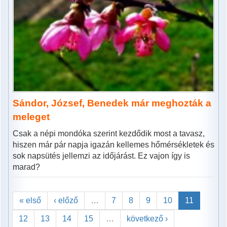
Sándor, József, Benedek már meghozták a
meleget
Csak a népi mondóka szerint kezdődik most a tavasz,
hiszen már pár napja igazán kellemes hőmérsékletek és
sok napsütés jellemzi az időjárást. Ez vajon így is
marad?
« első
‹ előző
…
7
8
9
10
11
12
13
14
15
…
következő ›