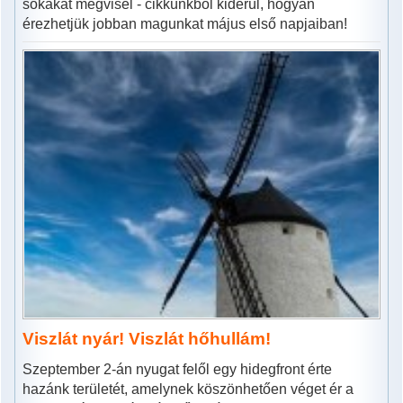
sokakat megvisel - cikkünkből kiderül, hogyan
érezhetjük jobban magunkat május első napjaiban!
Viszlát nyár! Viszlát hőhullám!
Szeptember 2-án nyugat felől egy hidegfront érte
hazánk területét, amelynek köszönhetően véget ér a