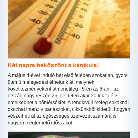
Két napra beköszönt a kánikula!
A május 4-ével induló hét első felében szokatlan, gyors
ütemű melegedést élhetünk át, melynek
következményeként átmenetileg - 5-én ás 6-án - az
ország nagy részén 25, de délen akár 30 fok fölé is
emelkedhet a hőmérséklet! A rendkívüli meleg sokaknál
okozhat intenzív panaszokat, cikkünkből kiderül, hogyan
vészelheti át az egészséges szervezet számára is
nagyon megterhelő időszakot.