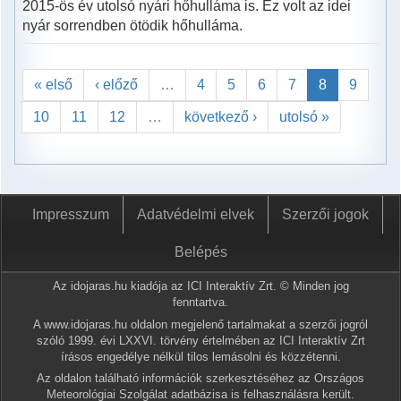
2015-ös év utolsó nyári hőhulláma is. Ez volt az idei
nyár sorrendben ötödik hőhulláma.
« első
‹ előző
…
4
5
6
7
8
9
10
11
12
…
következő ›
utolsó »
Impresszum
Adatvédelmi elvek
Szerzői jogok
Belépés
Az idojaras.hu kiadója az ICI Interaktív Zrt. © Minden jog
fenntartva.
A www.idojaras.hu oldalon megjelenő tartalmakat a szerzői jogról
szóló 1999. évi LXXVI. törvény értelmében az ICI Interaktív Zrt
írásos engedélye nélkül tilos lemásolni és közzétenni.
Az oldalon található információk szerkesztéséhez az Országos
Meteorológiai Szolgálat adatbázisa is felhasználásra került.