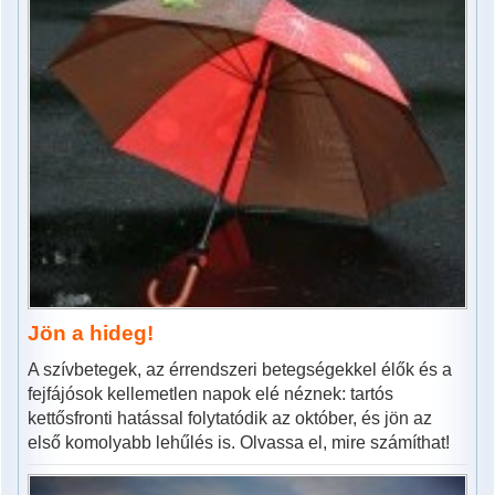
Jön a hideg!
A szívbetegek, az érrendszeri betegségekkel élők és a
fejfájósok kellemetlen napok elé néznek: tartós
kettősfronti hatással folytatódik az október, és jön az
első komolyabb lehűlés is. Olvassa el, mire számíthat!