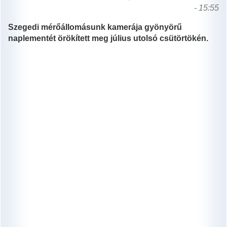
- 15:55
Szegedi mérőállomásunk kamerája gyönyörű
naplementét örökített meg július utolsó csütörtökén.