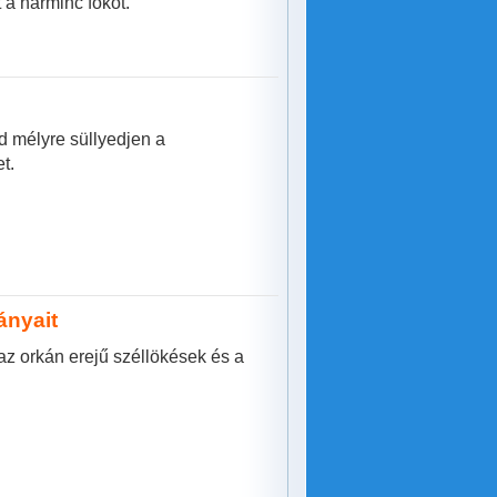
 a harminc fokot.
rd mélyre süllyedjen a
t.
ányait
 az orkán erejű széllökések és a