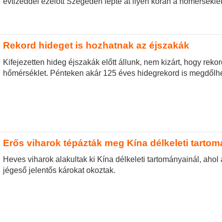
évtizeddel ezelőtt Szegeden lépte át ilyen korán a hőmérséklet
Rekord hideget is hozhatnak az éjszakák
Kifejezetten hideg éjszakák előtt állunk, nem kizárt, hogy reko
hőmérséklet. Pénteken akár 125 éves hidegrekord is megdőlhe
Erős viharok tépázták meg Kína délkeleti tartom
Heves viharok alakultak ki Kína délkeleti tartományainál, ahol
jégeső jelentős károkat okoztak.