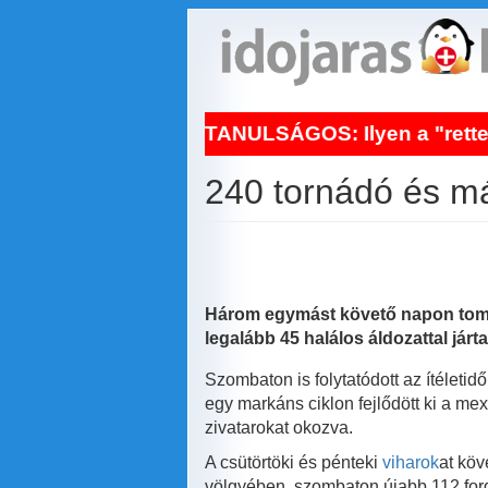
Ugrás
a
tartalomra
NAPI TANULSÁGOS: Ilyen a "rettenetes" fejfájás
240 tornádó és má
Három egymást követő napon tombol
legalább 45 halálos áldozattal jár
Szombaton is folytatódott az ítéleti
egy markáns ciklon fejlődött ki a me
zivatarokat okozva.
A csütörtöki és pénteki
viharok
at köv
völgyében, szombaton újabb 112 forgó