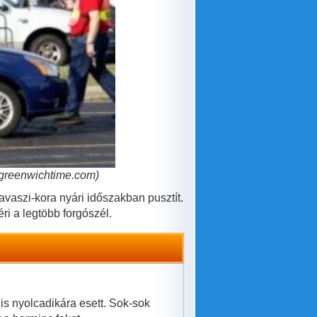
. (greenwichtime.com)
avaszi-kora nyári időszakban pusztít.
ri a legtöbb forgószél.
is nyolcadikára esett. Sok-sok