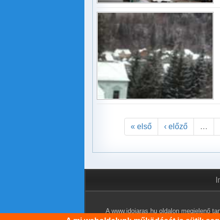
« első
‹ előző
…
I
A www.idojaras.hu oldalon megjelenő tart