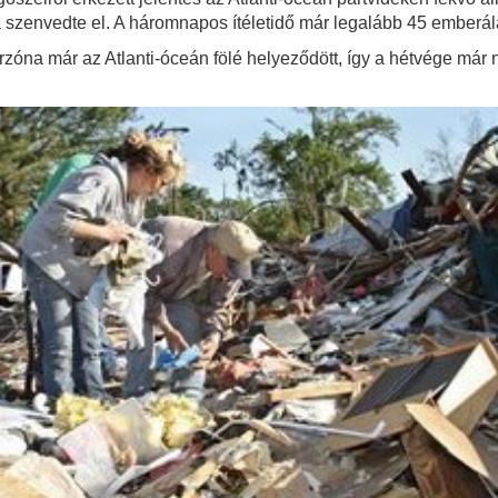
 szenvedte el. A háromnapos ítéletidő már legalább 45 emberála
arzóna már az Atlanti-óceán fölé helyeződött, így a hétvége már 