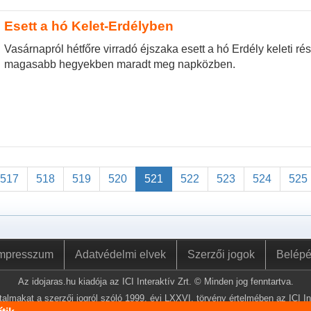
Esett a hó Kelet-Erdélyben
Vasárnapról hétfőre virradó éjszaka esett a hó Erdély keleti ré
magasabb hegyekben maradt meg napközben.
517
518
519
520
521
522
523
524
525
mpresszum
Adatvédelmi elvek
Szerzői jogok
Belép
Az idojaras.hu kiadója az ICI Interaktív Zrt. © Minden jog fenntartva.
almakat a szerzői jogról szóló 1999. évi LXXVI. törvény értelmében az ICI Int
lemásolni és közzétenni.