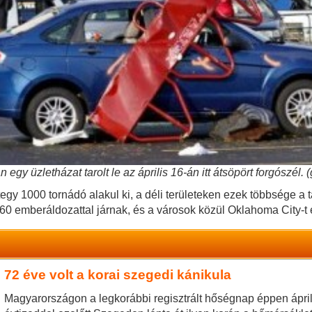
egy üzletházat tarolt le az április 16-án itt átsöpört forgószél
y 1000 tornádó alakul ki, a déli területeken ezek többsége a t
 60 emberáldozattal járnak, és a városok közül Oklahoma City-t é
72 éve volt a korai szegedi kánikula
Magyarországon a legkorábbi regisztrált hőségnap éppen ápril