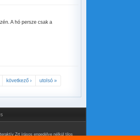
szén. A hó persze csak a
következő ›
utolsó »
és
eraktív Zrt írásos engedélye nélkül tilos