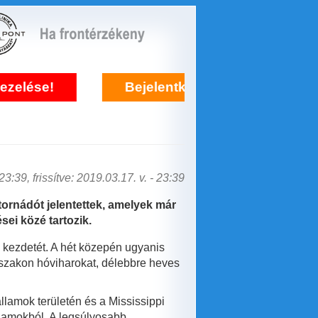
Bejelentkezés frontérzékenység kezelésére i
3:39, frissítve: 2019.03.17. v. - 23:39
ornádót jelentettek, amelyek már
sei közé tartozik.
e kezdetét. A hét közepén ugyanis
 északon hóviharokat, délebbre heves
llamok területén és a Mississippi
llamokból. A legsúlyosabb