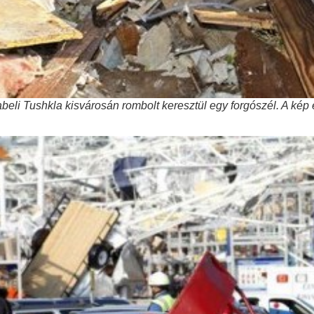
abeli Tushkla kisvárosán rombolt keresztül egy forgószél. A kép