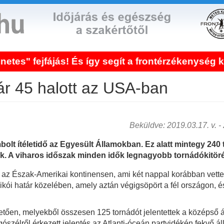
! És így segít a frontérzékenység kezelése!
r 45 halott az USA-ban
Beküldve: 2019.03.17. v. - 2
t ítéletidő az Egyesült Államokban. Ez alatt mintegy 240 t
tak. A viharos időszak minden idők legnagyobb tornádókitöré
dő az Észak-Amerikai kontinensen, ami két nappal korábban vett
xikói határ közelében, amely aztán végigsöpört a fél országon,
etően, melyekből összesen 125 tornádót jelentettek a középső á
szélről érkezett jelentés az Atlanti-óceán partvidékén fekvő á