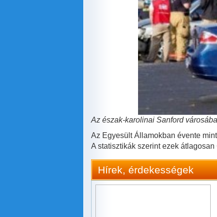
Az észak-karolinai Sanford városában 
Az Egyesült Államokban évente minteg
A statisztikák szerint ezek átlagosan
Hírek, érdekességek