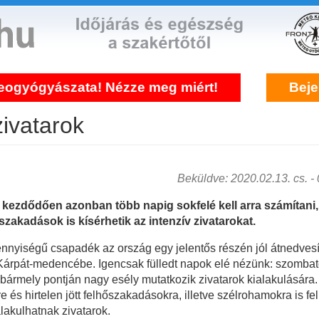
ata! Nézze meg miért!
Bejelentkezés f
zivatarok
Beküldve: 2020.02.13. cs. - 0
 kezdődően azonban több napig sokfelé kell arra számítani
zakadások is kísérhetik az intenzív zivatarokat.
nyiségű csapadék az ország egy jelentős részén jól átnedvesíte
 Kárpát-medencébe. Igencsak fülledt napok elé nézünk: szombat
 bármely pontján nagy esély mutatkozik zivatarok kialakulására
e és hirtelen jött felhőszakadásokra, illetve szélrohamokra is fel
alakulhatnak zivatarok.