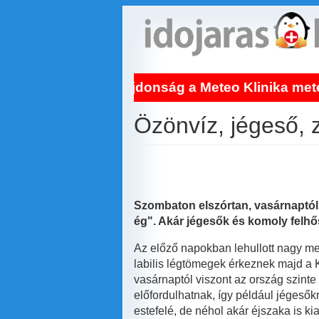
Ugrás
a
tartalomra
Világújdonság a Meteo Klinika meteogyógyász
Özönvíz, jégeső, 
Szombaton elszórtan, vasárnaptól
ég". Akár jégesők és komoly felhős
Az előző napokban lehullott nagy men
labilis légtömegek érkeznek majd a
vasárnaptól viszont az ország szinte
előfordulhatnak, így például jégesőkr
estefelé, de néhol akár éjszaka is ki