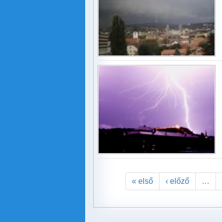
« első
‹ előző
…