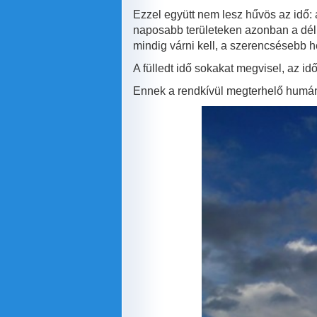
Ezzel együtt nem lesz hűvös az idő: 
naposabb területeken azonban a délut
mindig várni kell, a szerencsésebb 
A fülledt idő sokakat megvisel, az i
Ennek a rendkívül megterhelő humánm