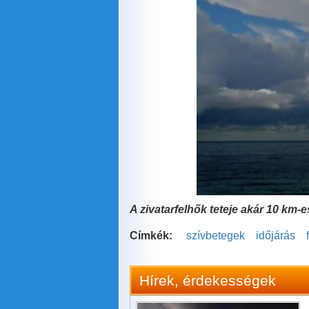
A zivatarfelhők teteje akár 10 km-
Címkék:
szívbetegek
időjárás
Hírek, érdekességek