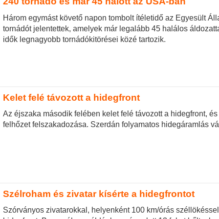
240 tornádó és már 45 halott az USA-ban
Három egymást követő napon tombolt ítéletidő az Egyesült Áll
tornádót jelentettek, amelyek már legalább 45 halálos áldozatt
idők legnagyobb tornádókitörései közé tartozik.
Kelet felé távozott a hidegfront
Az éjszaka második felében kelet felé távozott a hidegfront, é
felhőzet felszakadozása. Szerdán folyamatos hidegáramlás vá
Szélroham és zivatar kísérte a hidegfrontot
Szórványos zivatarokkal, helyenként 100 km/órás széllökéssel