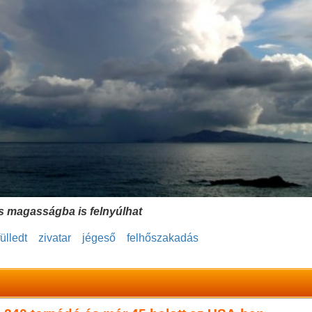
es magasságba is felnyúlhat
fülledt
zivatar
jégeső
felhőszakadás