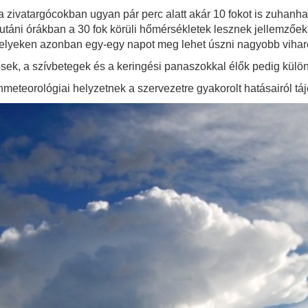
a zivatargócokban ugyan pár perc alatt akár 10 fokot is zuhanha
áni órákban a 30 fok körüli hőmérsékletek lesznek jellemzőek. 
helyeken azonban egy-egy napot meg lehet úszni nagyobb viharo
dősek, a szívbetegek és a keringési panaszokkal élők pedig külö
eteorológiai helyzetnek a szervezetre gyakorolt hatásairól t