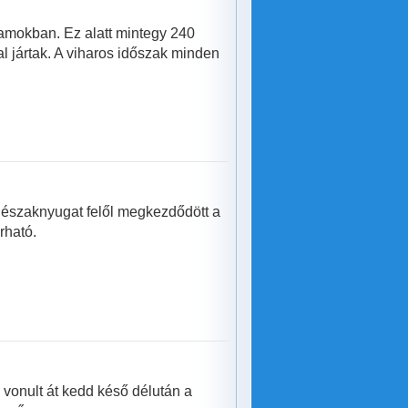
amokban. Ez alatt mintegy 240
al jártak. A viharos időszak minden
s északnyugat felől megkezdődött a
rható.
 vonult át kedd késő délután a