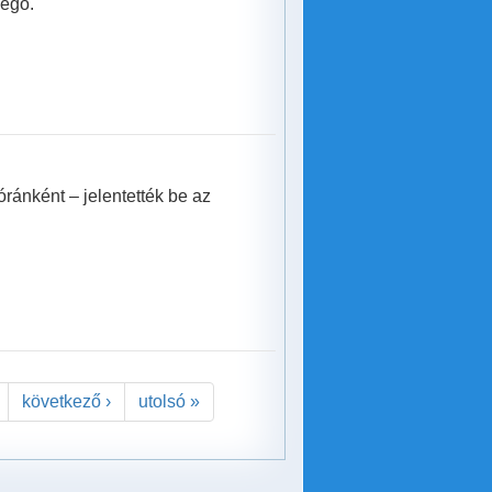
vegő.
óránként – jelentették be az
következő ›
utolsó »