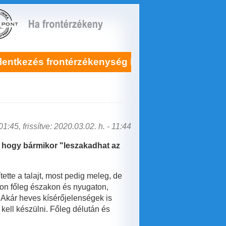
rontérzékenység kezelésére itt!
Soha ne
1:45, frissítve: 2020.03.02. h. - 11:44
, hogy bármikor "leszakadhat az
tte a talajt, most pedig meleg, de
on főleg északon és nyugaton,
. Akár heves kísérőjelenségek is
 kell készülni. Főleg délután és