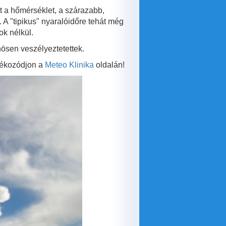
t a hőmérséklet, a szárazabb,
A "tipikus" nyaralóidőre tehát még
k nélkül.
nösen veszélyeztetettek.
ájékozódjon a
Meteo Klinika
oldalán!