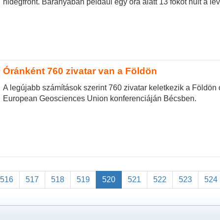
hidegfront. Baranyában például egy óra alatt 13 fokot hűlt a le
Óránként 760 zivatar van a Földön
A legújabb számítások szerint 760 zivatar keletkezik a Földön 
European Geosciences Union konferenciáján Bécsben.
516
517
518
519
520
521
522
523
524